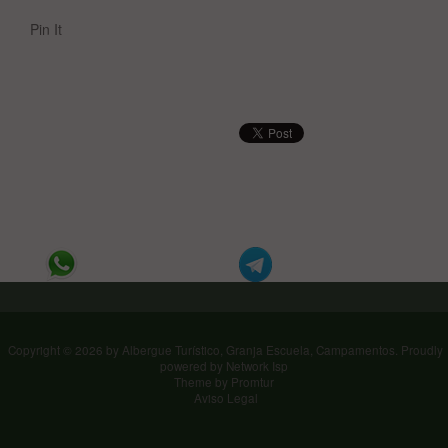
Pin It
Copyright © 2026 by
Albergue Turístico, Granja Escuela, Campamentos
.
Proudly
powered by
Network Isp
Theme by Promtur
Aviso Legal