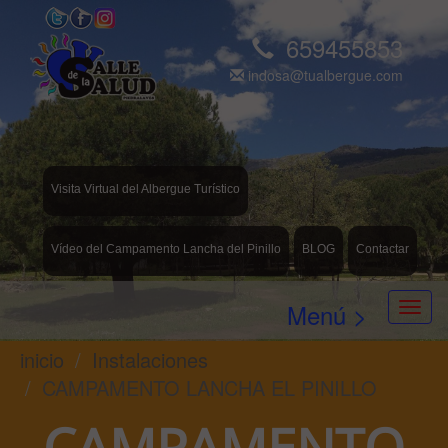
659455853
indosa@tualbergue.com
Visita Virtual del Albergue Turístico
Vídeo del Campamento Lancha del Pinillo
BLOG
Contactar
Menú >
inicio
Instalaciones
CAMPAMENTO LANCHA EL PINILLO