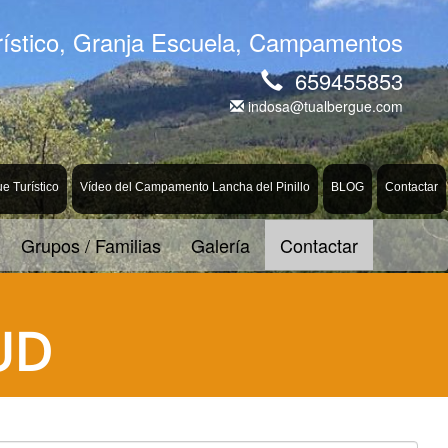
rístico, Granja Escuela, Campamentos
659455853
indosa@tualbergue.com
ue Turístico
Vídeo del Campamento Lancha del Pinillo
BLOG
Contactar
Grupos / Familias
Galería
Contactar
UD