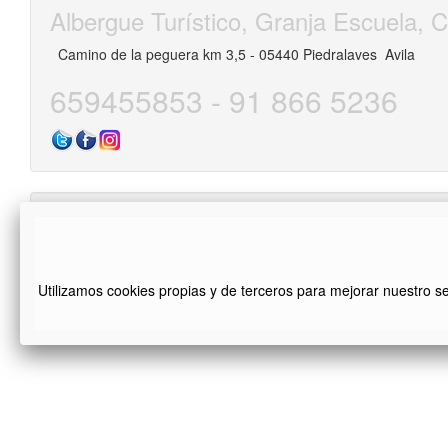
Albergue Turístico, Granja Escuela
Camino de la peguera km 3,5 - 05440 Piedralaves Avila
659455853 - 91 866 5236
El Valle de la Salud
Utilizamos cookies propias y de terceros para mejorar nuestro s