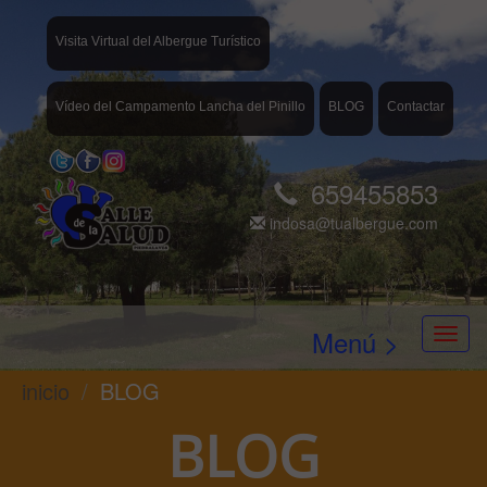
Visita Virtual del Albergue Turístico
Vídeo del Campamento Lancha del Pinillo
BLOG
Contactar
659455853
indosa@tualbergue.com
Menú >
inicio
BLOG
BLOG